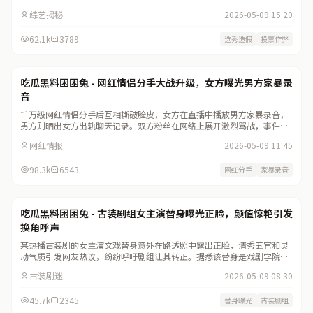
权。
综艺揭秘
2026-05-09 15:20
62.1k
3789
选秀造假
投票作弊
网红八卦
978
吃瓜黑料困困兔 - 网红情侣分手大战升级，女方曝光男方家暴录
音
千万级网红情侣分手后互相撕破脸皮，女方在直播中播放男方家暴录音，
男方则晒出女方出轨聊天记录。双方粉丝在网络上展开激烈骂战，事件持
续发酵。
网红情报
2026-05-09 11:45
98.3k
6543
网红分手
家暴录音
片场趣闻
812
吃瓜黑料困困兔 - 古装剧组女主演替身曝光正脸，颜值惊艳引发
换角呼声
某热播古装剧的女主演文戏替身意外在路透照中露出正脸，清秀五官和灵
动气质引发网友热议，纷纷呼吁剧组让其转正。据悉该替身是戏剧学院科
班出身，已在多部剧中担任武替。
古装剧迷
2026-05-09 08:30
45.7k
2345
替身曝光
古装剧组