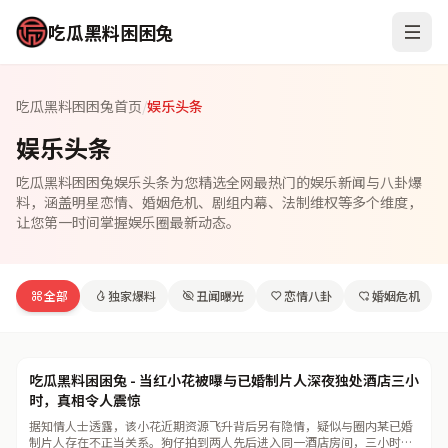
吃瓜黑料困困兔
吃瓜黑料困困兔首页
/
娱乐头条
娱乐头条
吃瓜黑料困困兔娱乐头条为您精选全网最热门的娱乐新闻与八卦爆
料，涵盖明星恋情、婚姻危机、剧组内幕、法制维权等多个维度，
让您第一时间掌握娱乐圈最新动态。
全部
独家爆料
丑闻曝光
恋情八卦
婚姻危机
独家爆料
892
吃瓜黑料困困兔 - 当红小花被曝与已婚制片人深夜独处酒店三小
时，真相令人震惊
据知情人士透露，该小花近期资源飞升背后另有隐情，疑似与圈内某已婚
制片人存在不正当关系。狗仔拍到两人先后进入同一酒店房间，三小时后