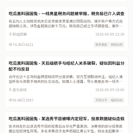
法制维权
923
吃瓜黑料困困兔 - 一线男星税务问题被举报，税务局已介入调查
有业内人士向税务机关实名举报该男星通过阴阳合同、境外账户等方式逃
避纳税义务，涉及金额高达数千万元。税务局已成立专项调查组，案件正
在进一步审理中。
财经观察
2026-05-09 22:30
74.3k
4321
税务调查
阴阳合同
圈内纷争
845
吃瓜黑料困困兔 - 天后级歌手与经纪人关系破裂，疑似因利益分
配不均反目
合作长达十五年的金牌搭档突然分道扬镳，双方互相取消关注，经纪人清
空所有与该歌手相关的社交动态。知情人士透露，导火索是去年一场天价
演唱会的分成纠纷。
音乐前线
2026-05-09 18:00
56.8k
2987
天后分手
经纪纠纷
选秀内幕
901
吃瓜黑料困困兔 - 某选秀节目被曝内定冠军，投票数据疑似造假
技术网友扒出该选秀节目的投票后台存在严重漏洞，决赛夜的部分投票数
据出现规律性异常。多名参赛选手发声质疑比赛公平性，粉丝发起集体维