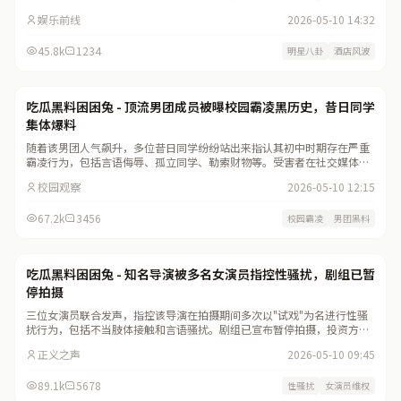
分别离开。事件曝光后，该小花社交账号评论区已沦陷。
娱乐前线
2026-05-10 14:32
45.8k
1234
明星八卦
酒店风波
黑料曝光
965
吃瓜黑料困困兔 - 顶流男团成员被曝校园霸凌黑历史，昔日同学
集体爆料
随着该男团人气飙升，多位昔日同学纷纷站出来指认其初中时期存在严重
霸凌行为，包括言语侮辱、孤立同学、勒索财物等。受害者在社交媒体发
布长文，附上当年的聊天记录和转账截图。
校园观察
2026-05-10 12:15
67.2k
3456
校园霸凌
男团黑料
法制维权
999
吃瓜黑料困困兔 - 知名导演被多名女演员指控性骚扰，剧组已暂
停拍摄
三位女演员联合发声，指控该导演在拍摄期间多次以"试戏"为名进行性骚
扰行为，包括不当肢体接触和言语骚扰。剧组已宣布暂停拍摄，投资方正
在评估是否撤资。
正义之声
2026-05-10 09:45
89.1k
5678
性骚扰
女演员维权